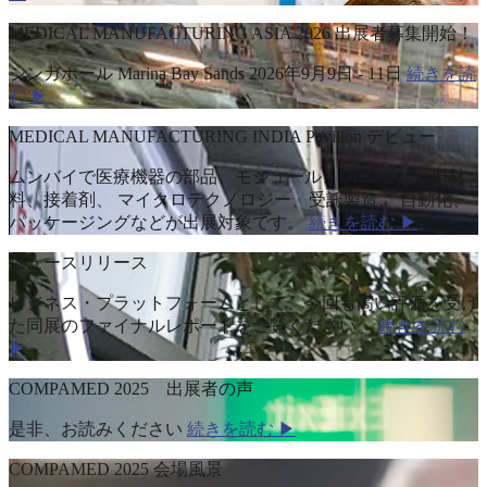
MEDICAL MANUFACTURING ASIA 2026 出展者募集開始！
シンガポール Marina Bay Sands 2026年9月9日 - 11日
続きを読
む ▶
MEDICAL MANUFACTURING INDIA Pavilion デビュー
ムンバイで医療機器の部品、モジュール、OEM機器、原材
料、接着剤、 マイクロテクノロジー、受託製造、 自動化、
パッケージングなどが出展対象です。
続きを読む ▶
ニュースリリース
ビジネス・プラットフォームとして、今回も高い評価を受け
た同展のファイナルレポートをご覧ください。
続きを読む
▶
COMPAMED 2025 出展者の声
是非、お読みください
続きを読む ▶
COMPAMED 2025 会場風景