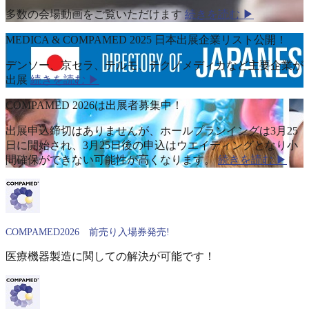
多数の会場動画をご覧いただけます
続きを読む ▶
MEDICA & COMPAMED 2025 日本出展企業リスト公開！
デンソー、京セラ、テルモ、テクノメディカなど主要企業が
出展
続きを読む ▶
COMPAMED 2026は出展者募集中！
出展申込締切はありませんが、ホールプランイングは3月25
日に開始され、3月25日後の申込はウエイティングとなり小
間確保ができない可能性が高くなります。
続きを読む ▶
COMPAMED2026 前売り入場券発売!
医療機器製造に関しての解決が可能です！