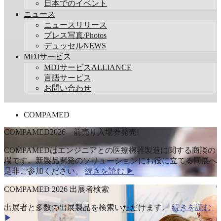
日本でのイベント
ニュース
ニュースリリース
プレス写真/Photos
デュッセルNEWS
MDJサービス
MDJサービスALLIANCE
言語サービス
お問い合わせ
COMPAMED
COMPAMED2026 前売り入場券発売!
COMPAMEDはエンジニアとの医療機器製造に関する商談の
場です。新製品開発のソリューションにお役に立てる同展へ
是非ご参加ください。
続きを読む ▶
COMPAMED 2026 出展者検索
出展者と多数の出展製品を検索いただけます。
続きを読む
▶